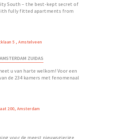
ty South – the best-kept secret of
th fully fitted apartments from
corporate guests and new...
cklaan 5 , Amstelveen
 AMSTERDAM ZUIDAS
 heet u van harte welkom! Voor een
 van de 234 kamers met fenomenaal
raat 200, Amsterdam
ing voor de meest nieuwsgierige