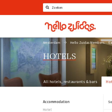
Search
Hello
Zuidas
Amsterdam
Hello Zuidas Members
Ea
HOTELS
All hotels, restaurants & bars
Ho
Accommodation
So
Hotel