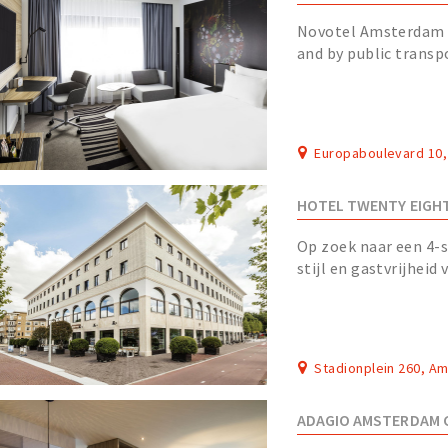
Novotel Amsterdam Ci
and by public transp
distance of the RAI s
Europaboulevard 10
HOTEL TWENTY EIGH
Op zoek naar een 4-
stijl en gastvrijhei
met het comfort van 
Stadionplein 260, A
ADAGIO AMSTERDAM 