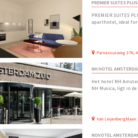
PREMIER SUITES PLU
PREMIER SUITES PLU
aparthotel, ideal for
Amsterdam.
Parnassusweg 376,
NH HOTEL AMSTERDA
Het hotel NH Amster
NH Musica, ligt in d
hotel ligt vlak bij he
Van Leijenberghlaan
NOVOTEL AMSTERDAM