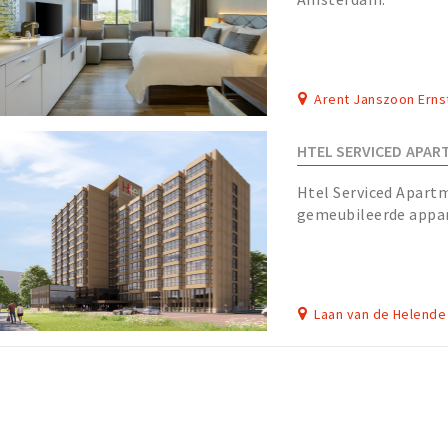
Arent Janszoon Erns
HTEL SERVICED APAR
Htel Serviced Apart
gemeubileerde appa
Amstelveen op basis 
verbli...
Laan van de Helende