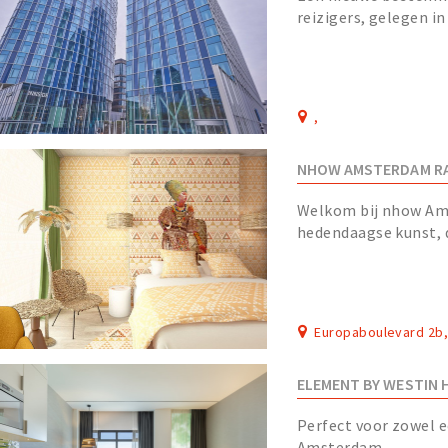
reizigers, gelegen in
van het centrum.
,
NHOW AMSTERDAM RA
Welkom bij nhow Am
hedendaagse kunst, 
expressies samenvloe
Europaboulevard 2b
ELEMENT BY WESTIN
Perfect voor zowel ee
Amsterdam.