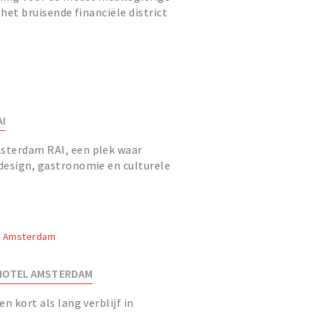
 het bruisende financiële district
I
sterdam RAI, een plek waar
design, gastronomie en culturele
ien. Het iconische gebouw, dat na...
, Amsterdam
 HOTEL AMSTERDAM
n kort als lang verblijf in