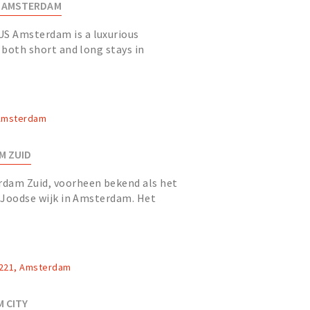
S AMSTERDAM
S Amsterdam is a luxurious
 both short and long stays in
 Amsterdam
M ZUID
dam Zuid, voorheen bekend als het
e Joodse wijk in Amsterdam. Het
t zakendistrict de Zuid...
 221, Amsterdam
 CITY