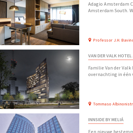
Adagio Amsterdam Ci
Amsterdam South. Wi
32m², it’s ideal for 
Professor J.H. Bavin
VAN DER VALK HOTEL
Familie Van der Valk
overnachting in één
uitzicht.
Tommaso Albinonist
INNSIDE BY MELIÁ
Een nieuwe bestemm