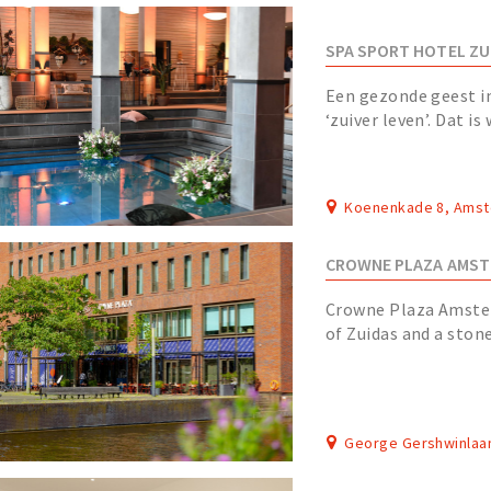
SPA SPORT HOTEL ZU
Een gezonde geest i
‘zuiver leven’. Dat is
facetten van onze or
Koenenkade 8, Ams
CROWNE PLAZA AMST
Crowne Plaza Amster
of Zuidas and a ston
developments. With 
George Gershwinlaa