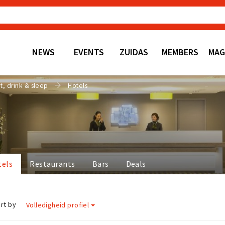
NEWS
EVENTS
ZUIDAS
MEMBERS
MAG
t, drink & sleep
Hotels
tels
Restaurants
Bars
Deals
rt by
Volledigheid profiel