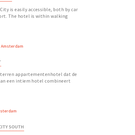
ty is easily accessible, both by car
ort. The hotel is within walking
tation, right along...
, Amsterdam
T
sterren appartementenhotel dat de
d van een intiem hotel combineert
een volledig gemeubilee...
msterdam
CITY SOUTH