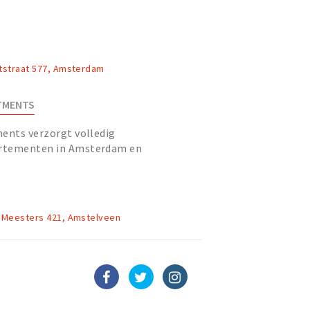
tstraat 577, Amsterdam
TMENTS
ments verzorgt volledig
rtementen in Amsterdam en
van full-service voor kort of langer
 Meesters 421, Amstelveen