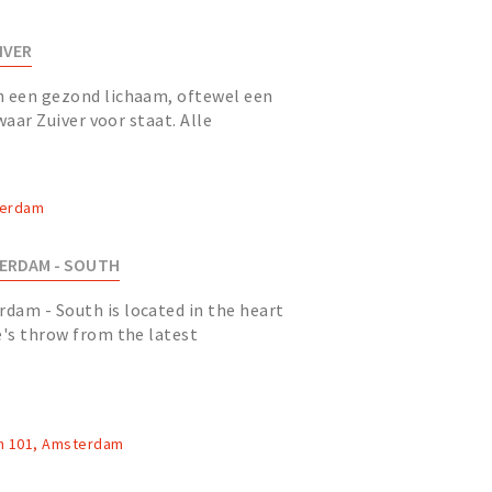
IVER
n een gezond lichaam, oftewel een
 waar Zuiver voor staat. Alle
ganisatie, samen Spa Spor...
terdam
ERDAM - SOUTH
dam - South is located in the heart
e's throw from the latest
Amsterdam Schiphol and the cit...
n 101, Amsterdam