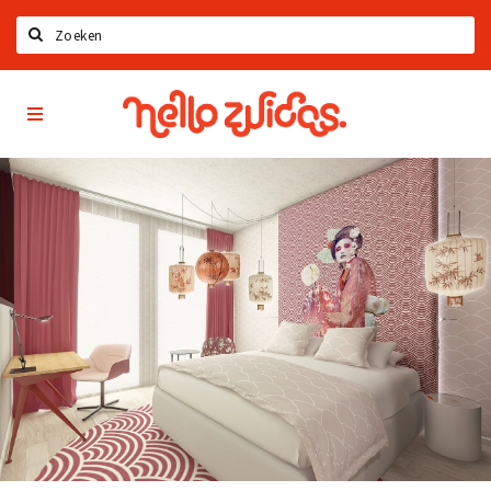
Search
Hello
Home
Zuidas
App
Latest news
Upcoming events
Zuidas Jobs
Offers & Deals
Restaurants
Bars
Hotels
Shops
Live