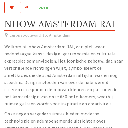
open
Work
Education
NHOW AMSTERDAM RAI
Travel
Sports & leisure
Europaboulevard 2b
,
Amsterdam
Welkom bij nhow Amsterdam RAI, een plek waar
Magazine
hedendaagse kunst, design, gastronomie en culturele
Columns
expressies samenvloeien. Het iconische gebouw, dat naar
verschillende richtingen wijst, symboliseert de
Interviews
smeltkroes die de stad Amsterdam altijd al was en nog
Hello Zuidas Articles
steeds is. Designinvloeden van over de hele wereld
creëren een spannende mix van kleuren en patronen in
About Hello Zuidas
het kamerdesign van onze 650 hotelkamers, waarbij
Programme
ruimte gelaten wordt voor inspiratie en creativiteit.
Membership
Onze negen vergaderruimtes bieden moderne
Contact
technologie en adembenemende uitzichten over