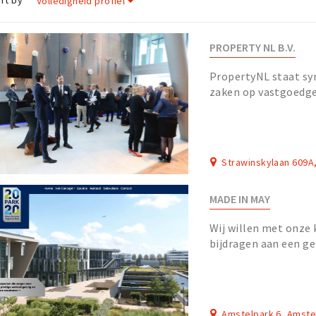
rt by
Volledigheid profiel
PROPERTY NL B.V.
PropertyNL staat sy
zaken op vastgoedge
Strawinskylaan 609
MADE IN MAY
Wij willen met onze 
bijdragen aan een ge
gebieden, gebouwen,
organi...
Amstelpark 6, Amst