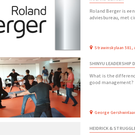
Roland Berger is een
adviesbureau, met ci
kantoren verspreid o
Strawinskylaan 581
SHINYU LEADERSHIP
What is the differe
good management? D
both to succeed in t
George Gershwinlaa
HEIDRICK & STRUGGL