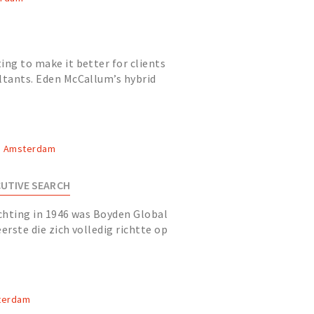
ing to make it better for clients
ltants. Eden McCallum’s hybrid
 independent consultants,...
, Amsterdam
UTIVE SEARCH
ichting in 1946 was Boyden Global
erste die zich volledig richtte op
arch en is vandaag...
sterdam