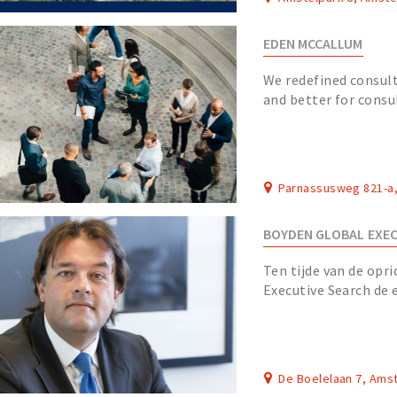
EDEN MCCALLUM
We redefined consult
and better for consu
teams of experienced
Parnassusweg 821-a
BOYDEN GLOBAL EXEC
Ten tijde van de opr
Executive Search de e
retained executive se
De Boelelaan 7, Am