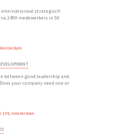
 internationaal strategisch
rca 2400 medewerkers in 50
ver 34 landen.
, Amsterdam
 DEVELOPMENT
nce between good leadership and
oes your company need one or
hese modern times? Is your compa...
n 139, Amsterdam
ES