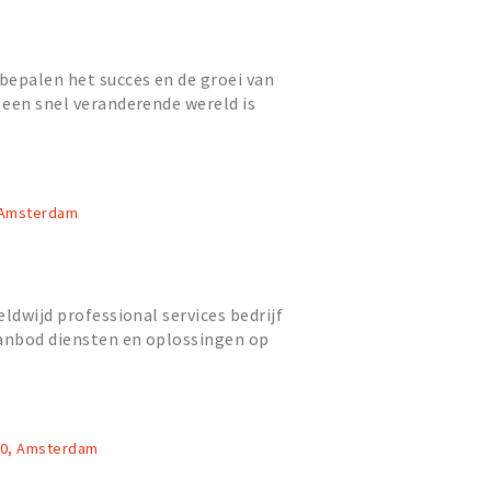
bepalen het succes en de groei van
een snel veranderende wereld is
 partner van nationale e...
, Amsterdam
ldwijd professional services bedrijf
nbod diensten en oplossingen op
, consultancy, digi...
90, Amsterdam