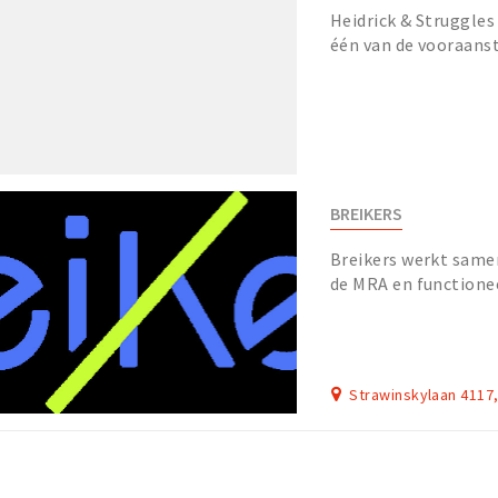
Heidrick & Struggles
één van de vooraans
leadership consultan
BREIKERS
Breikers werkt same
de MRA en functionee
belangenorganisaties
Strawinskylaan 411