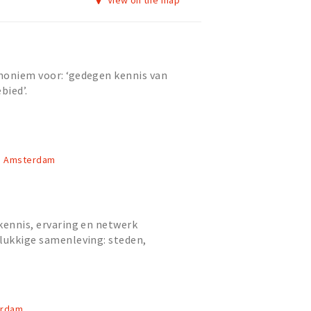
View on the map
noniem voor: ‘gedegen kennis van
bied’.
A, Amsterdam
kennis, ervaring en netwerk
lukkige samenleving: steden,
 scholen, musea, bedrijven,
erdam