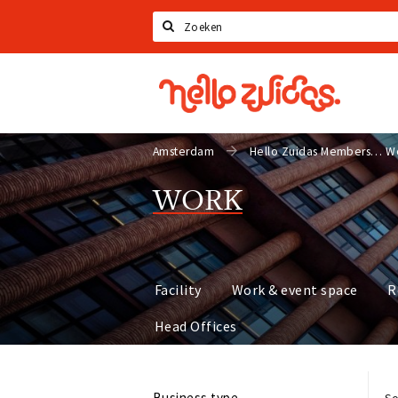
Search
Hello
Zuidas
Amsterdam
Hello Zuidas Members
W
WORK
Facility
Work & event space
R
Head Offices
Business type