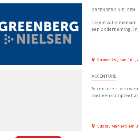
GREENBERG NIELSEN
Talentvolle mensen 
een onderneming. In 
Greenberg Nielsen de
Strawinksylaan 381
ACCENTURE
Accenture is een were
met een compleet aa
het vlak van strategie
Gustav Mahlerplein 