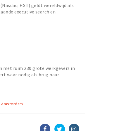
 (Nasdaq: HSII) geldt wereldwijd als
taande executive search en
cy firma’s.
n met ruim 230 grote werkgevers in
rt waar nodig als brug naar
, kennisinstellingen en de o...
7, Amsterdam