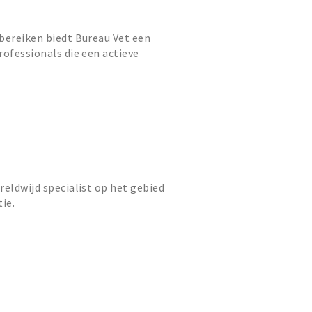
bereiken biedt Bureau Vet een
rofessionals die een actieve
n meer rendement uit jouw onlin...
reldwijd specialist op het gebied
ie.