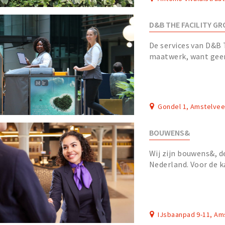
D&B THE FACILITY G
De services van D&B T
maatwerk, want geen
mensen behoren tot d
Gondel 1, Amstelve
BOUWENS&
Wij zijn bouwens&, de
Nederland. Voor de 
opdrachtgevers ontwi
IJsbaanpad 9-11, A