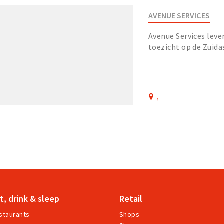
AVENUE SERVICES
Avenue Services leve
toezicht op de Zuida
en verbeteren we de 
,
t, drink & sleep
Retail
staurants
Shops