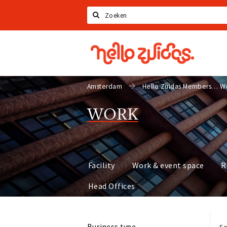
Search
Hello
Zuidas
Amsterdam
Hello Zuidas Members
W
WORK
Facility
Work & event space
R
Head Offices
Business type