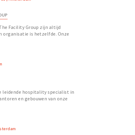
ROUP
he Facility Group zijn altijd
 organisatie is hetzelfde. Onze
e best opgeleide talenten in...
en
 leidende hospitality specialist in
kantoren en gebouwen van onze
kkelen wij frontoffice d...
msterdam