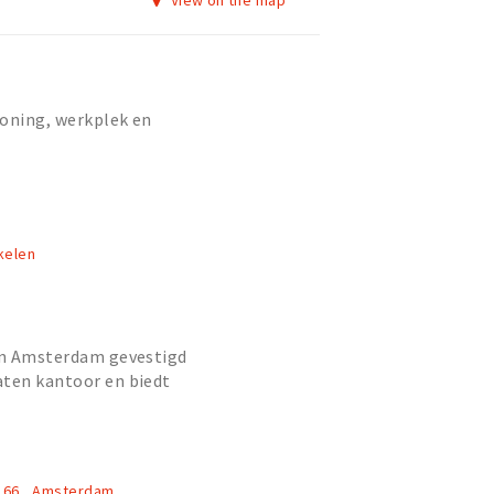
View on the map
woning, werkplek en
kelen
 in Amsterdam gevestigd
aten kantoor en biedt
t gebied van Corporate M&A,
.
t 66 , Amsterdam