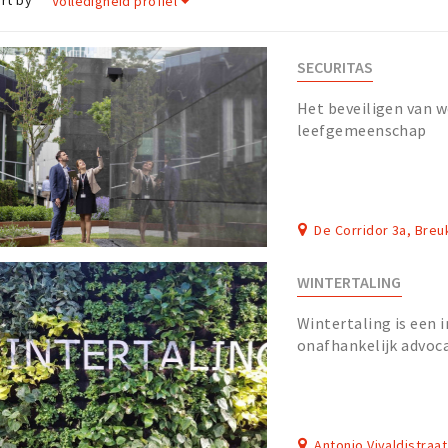
rt by
Volledigheid profiel
SECURITAS
Het beveiligen van 
leefgemeenschap
De Corridor 3a, Breu
WINTERTALING
Wintertaling is een
onafhankelijk advoc
ondersteuning op he
Vastgoed & Bouwrec..
Antonio Vivaldistraa