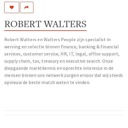
Work
Education
ROBERT WALTERS
Travel
Sports & leisure
Robert Walters en Walters People zijn specialist in
werving en selectie binnen finance, banking & financial
Magazine
services, customer service, HR, IT, legal, office support,
Columns
supply chain, tax, treasury en executive search. Onze
diepgaande marktkennis en oprechte interesse in de
Interviews
mensen binnen ons netwerk zorgen ervoor dat wij steeds
Hello Zuidas Articles
opnieuw de beste match weten te vinden.
About Hello Zuidas
Programme
Membership
Contact