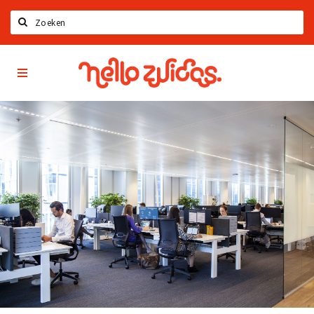
Search
Hello
Home
Zuidas
App
Latest news
Upcoming events
Zuidas Jobs
Offers & Deals
Restaurants
Bars
Hotels
Shops
Live