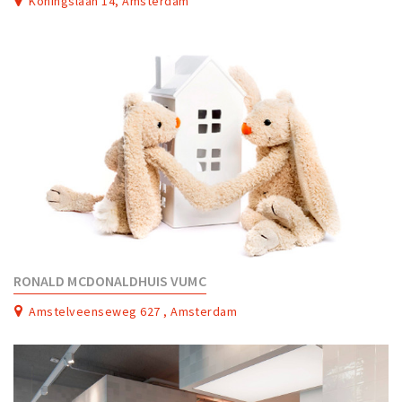
Koningslaan 14, Amsterdam
Partner Apps
Sign in
RONALD MCDONALDHUIS VUMC
Amstelveenseweg 627 , Amsterdam