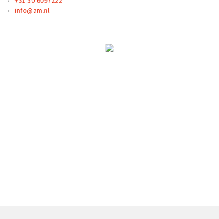
+31 30 6097222
info@am.nl