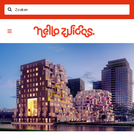
Search
Hello
Home
Zuidas
App
Latest news
Upcoming events
Zuidas Jobs
Offers & Deals
Restaurants
Bars
Hotels
Shops
Live