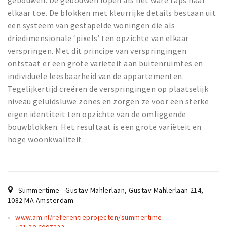
gebouwen. De gebouwen lopen als het ware taps naar
Partner Apps
elkaar toe. De blokken met kleurrijke details bestaan uit
een systeem van gestapelde woningen die als
Sign in
driedimensionale ‘pixels’ ten opzichte van elkaar
verspringen. Met dit principe van verspringingen
ontstaat er een grote variëteit aan buitenruimtes en
individuele leesbaarheid van de appartementen.
Tegelijkertijd creëren de verspringingen op plaatselijk
niveau geluidsluwe zones en zorgen ze voor een sterke
eigen identiteit ten opzichte van de omliggende
bouwblokken. Het resultaat is een grote variëteit en
hoge woonkwaliteit.
Summertime - Gustav Mahlerlaan, Gustav Mahlerlaan 214
,
1082 MA
Amsterdam
www.am.nl/referentieprojecten/summertime