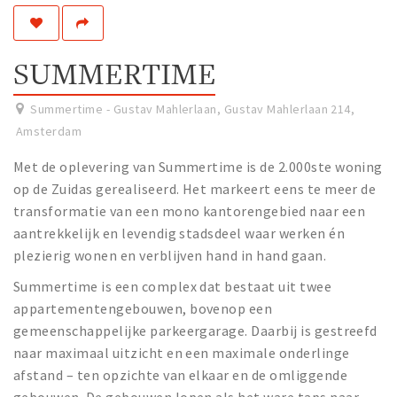
Work
Education
SUMMERTIME
Travel
Sports & leisure
Summertime - Gustav Mahlerlaan, Gustav Mahlerlaan 214
,
Amsterdam
Magazine
Met de oplevering van Summertime is de 2.000ste woning
Columns
op de Zuidas gerealiseerd. Het markeert eens te meer de
transformatie van een mono kantorengebied naar een
Interviews
aantrekkelijk en levendig stadsdeel waar werken én
Hello Zuidas Articles
plezierig wonen en verblijven hand in hand gaan.
About Hello Zuidas
Summertime is een complex dat bestaat uit twee
appartementengebouwen, bovenop een
Programme
gemeenschappelijke parkeergarage. Daarbij is gestreefd
Membership
naar maximaal uitzicht en een maximale onderlinge
Contact
afstand – ten opzichte van elkaar en de omliggende