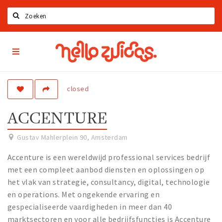
Search
Hello
Home
Zuidas
App
Latest news
Upcoming events
closed
Zuidas Jobs
ACCENTURE
Offers & Deals
Gustav Mahlerplein 90
,
Amsterdam
Restaurants
Accenture is een wereldwijd professional services bedrijf
Bars
met een compleet aanbod diensten en oplossingen op
Hotels
het vlak van strategie, consultancy, digital, technologie
Shops
en operations. Met ongekende ervaring en
gespecialiseerde vaardigheden in meer dan 40
marktsectoren en voor alle bedrijfsfuncties is Accenture
Live