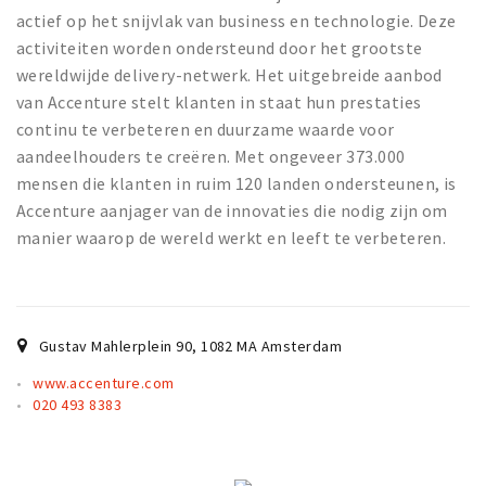
actief op het snijvlak van business en technologie. Deze
Work
activiteiten worden ondersteund door het grootste
Education
wereldwijde delivery-netwerk. Het uitgebreide aanbod
Travel
van Accenture stelt klanten in staat hun prestaties
continu te verbeteren en duurzame waarde voor
Sports & leisure
aandeelhouders te creëren. Met ongeveer 373.000
mensen die klanten in ruim 120 landen ondersteunen, is
Magazine
Accenture aanjager van de innovaties die nodig zijn om
Columns
manier waarop de wereld werkt en leeft te verbeteren.
Interviews
Hello Zuidas Articles
Gustav Mahlerplein 90
,
1082 MA
Amsterdam
About Hello Zuidas
www.accenture.com
Programme
020 493 8383
Membership
Contact