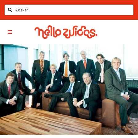
Search
Hello
Home
Zuidas
App
Latest news
Upcoming events
Zuidas Jobs
Offers & Deals
Restaurants
Bars
Hotels
Shops
Live