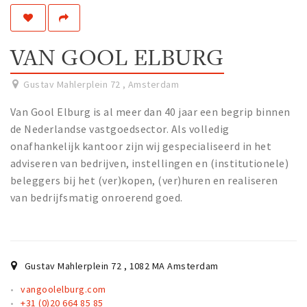
Work
Education
VAN GOOL ELBURG
Travel
Sports & leisure
Gustav Mahlerplein 72
,
Amsterdam
Van Gool Elburg is al meer dan 40 jaar een begrip binnen
Magazine
de Nederlandse vastgoedsector. Als volledig
Columns
onafhankelijk kantoor zijn wij gespecialiseerd in het
adviseren van bedrijven, instellingen en (institutionele)
Interviews
beleggers bij het (ver)kopen, (ver)huren en realiseren
Hello Zuidas Articles
van bedrijfsmatig onroerend goed.
About Hello Zuidas
Programme
Membership
Gustav Mahlerplein 72
,
1082 MA
Amsterdam
Contact
vangoolelburg.com
+31 (0)20 664 85 85