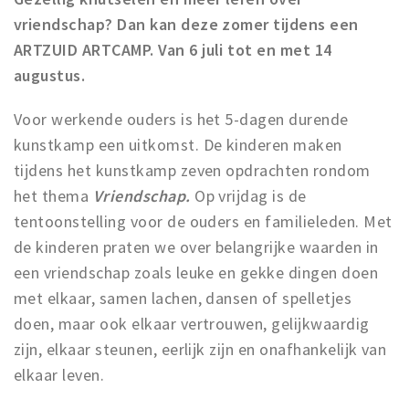
vriendschap? Dan kan deze zomer tijdens een
Work
ARTZUID ARTCAMP. Van 6 juli tot en met 14
Education
augustus.
Travel
Sports & leisure
Voor werkende ouders is het 5-dagen durende
kunstkamp een uitkomst. De kinderen maken
Magazine
tijdens het kunstkamp zeven opdrachten rondom
Columns
het thema
Vriendschap.
Op vrijdag is de
Interviews
tentoonstelling voor de ouders en familieleden. Met
de kinderen praten we over belangrijke waarden in
Hello Zuidas Articles
een vriendschap zoals leuke en gekke dingen doen
About Hello Zuidas
met elkaar, samen lachen, dansen of spelletjes
doen, maar ook elkaar vertrouwen, gelijkwaardig
Programme
zijn, elkaar steunen, eerlijk zijn en onafhankelijk van
Membership
elkaar leven.
Contact