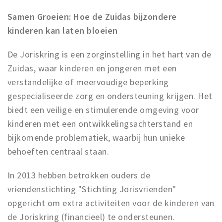
Work
Samen Groeien: Hoe de Zuidas bijzondere
Education
kinderen kan laten bloeien
Travel
De Joriskring is een zorginstelling in het hart van de
Sports & leisure
Zuidas, waar kinderen en jongeren met een
verstandelijke of meervoudige beperking
Magazine
gespecialiseerde zorg en ondersteuning krijgen. Het
Columns
biedt een veilige en stimulerende omgeving voor
Interviews
kinderen met een ontwikkelingsachterstand en
Hello Zuidas Articles
bijkomende problematiek, waarbij hun unieke
behoeften centraal staan.
About Hello Zuidas
In 2013 hebben betrokken ouders de
Programme
vriendenstichting "Stichting Jorisvrienden"
Membership
opgericht om extra activiteiten voor de kinderen van
Contact
de Joriskring (financieel) te ondersteunen.