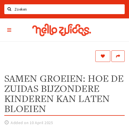
Search
Hello
Home
Zuidas
App
Latest news
Upcoming events
Zuidas Jobs
Offers & Deals
SAMEN GROEIEN: HOE DE
ZUIDAS BIJZONDERE
Restaurants
Bars
KINDEREN KAN LATEN
Hotels
BLOEIEN
Shops
Added on 10 April 2025
Live