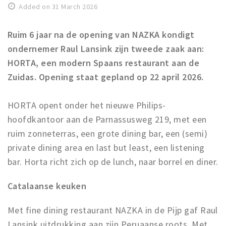
Added on 31 March 2026
Work
Education
Ruim 6 jaar na de opening van NAZKA kondigt
Travel
ondernemer Raul Lansink zijn tweede zaak aan:
HORTA, een modern Spaans restaurant aan de
Sports & leisure
Zuidas. Opening staat gepland op 22 april 2026.
Magazine
HORTA opent onder het nieuwe Philips-
Columns
hoofdkantoor aan de Parnassusweg 219, met een
Interviews
ruim zonneterras, een grote dining bar, een (semi)
Hello Zuidas Articles
private dining area en last but least, een listening
bar. Horta richt zich op de lunch, naar borrel en diner.
About Hello Zuidas
Programme
Catalaanse keuken
Membership
Met fine dining restaurant NAZKA in de Pijp gaf Raul
Contact
Lansink uitdrukking aan zijn Peruaanse roots. Met