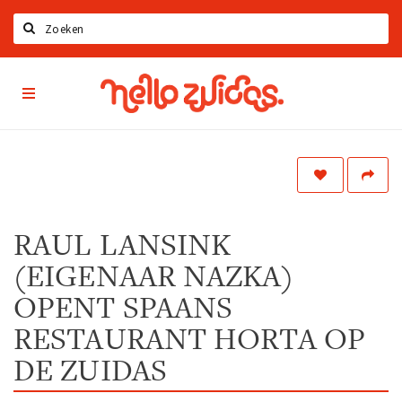
Search
Hello
Home
Zuidas
App
Latest news
Upcoming events
Zuidas Jobs
Offers & Deals
RAUL LANSINK
(EIGENAAR NAZKA)
Restaurants
Bars
OPENT SPAANS
Hotels
RESTAURANT HORTA OP
Shops
DE ZUIDAS
Live