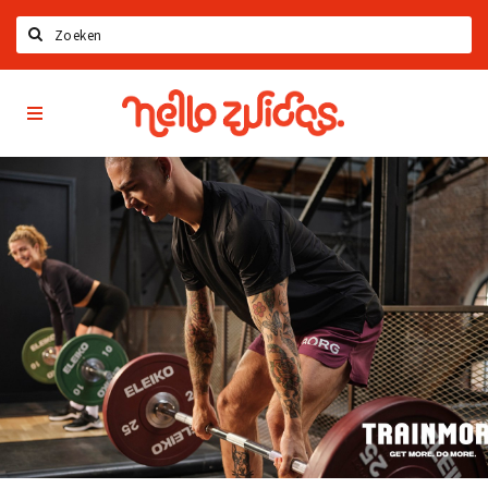
Search
Hello
Home
Zuidas
App
Latest news
Upcoming events
Zuidas Jobs
Offers & Deals
Restaurants
Bars
Hotels
Shops
Live