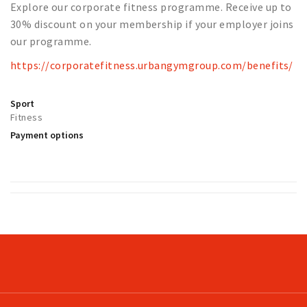
Partner Apps
Explore our corporate fitness programme. Receive up to
30% discount on your membership if your employer joins
Sign in
our programme.
https://corporatefitness.urbangymgroup.com/benefits/
Sport
Fitness
Payment options