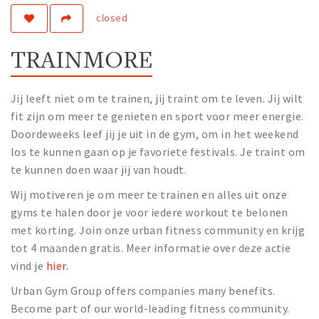
closed
Work
Education
TRAINMORE
Travel
Sports & leisure
Jij leeft niet om te trainen, jij traint om te leven. Jij wilt
fit zijn om meer te genieten en sport voor meer energie.
Magazine
Doordeweeks leef jij je uit in de gym, om in het weekend
Columns
los te kunnen gaan op je favoriete festivals. Je traint om
te kunnen doen waar jij van houdt.
Interviews
Hello Zuidas Articles
Wij motiveren je om meer te trainen en alles uit onze
gyms te halen door je voor iedere workout te belonen
About Hello Zuidas
met korting. Join onze urban fitness community en krijg
tot 4 maanden gratis. Meer informatie over deze actie
Programme
vind je
hier.
Membership
Urban Gym Group offers companies many benefits.
Contact
Become part of our world-leading fitness community.