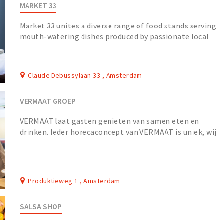
MARKET 33
Market 33 unites a diverse range of food stands serving
mouth-watering dishes produced by passionate local
food entrepreneurs. Experience and be surpr...
Claude Debussylaan 33 , Amsterdam
VERMAAT GROEP
VERMAAT laat gasten genieten van samen eten en
drinken. Ieder horecaconcept van VERMAAT is uniek, wij
ontwerpen en realiseren een op maat gemaakte hor...
Produktieweg 1 , Amsterdam
SALSA SHOP