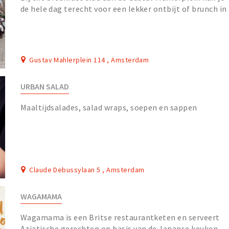
de hele dag terecht voor een lekker ontbijt of brunch in
de stijl van o.a Parijs, Stockholm of...
Gustav Mahlerplein 114 , Amsterdam
URBAN SALAD
Maaltijdsalades, salad wraps, soepen en sappen
Claude Debussylaan 5 , Amsterdam
WAGAMAMA
Wagamama is een Britse restaurantketen en serveert
Aziatische gerechten op basis van de Japanse keuken.