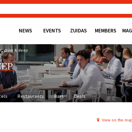
NEWS
EVENTS
ZUIDAS
MEMBERS
MAG
t, drink & sleep
EEP
tels
Restaurants
Bars
Deals
View on the ma