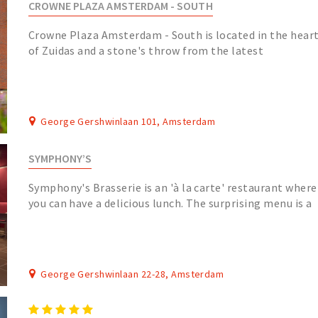
CROWNE PLAZA AMSTERDAM - SOUTH
Crowne Plaza Amsterdam - South is located in the hear
of Zuidas and a stone's throw from the latest
developments. With Amsterdam Schiphol and the cit...
George Gershwinlaan 101, Amsterdam
SYMPHONY’S
Symphony's Brasserie is an 'à la carte' restaurant where
you can have a delicious lunch. The surprising menu is a
nice combination with the wine list....
George Gershwinlaan 22-28, Amsterdam