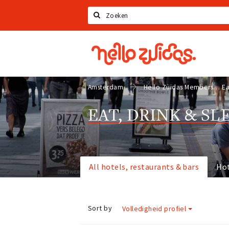
Search
Hello
Zuidas
Amsterdam
Hello Zuidas Members
Ea
EAT, DRINK & SL
All hotels, restaurants & bars
Ho
Sort by
Volledigheid profiel