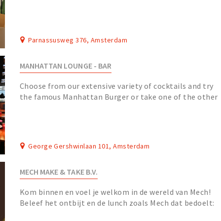
Amsterdam.
Parnassusweg 376, Amsterdam
MANHATTAN LOUNGE - BAR
Choose from our extensive variety of cocktails and try
the famous Manhattan Burger or take one of the other
meals. For a relaxing evening, feel free t...
George Gershwinlaan 101, Amsterdam
MECH MAKE & TAKE B.V.
Kom binnen en voel je welkom in de wereld van Mech!
Beleef het ontbijt en de lunch zoals Mech dat bedoelt:
een take away voor koffie en sandwiches, vo...