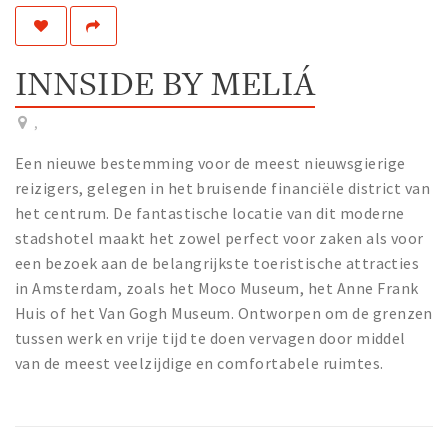
Work
Education
INNSIDE BY MELIÁ
Travel
Sports & leisure
,
Een nieuwe bestemming voor de meest nieuwsgierige
Magazine
reizigers, gelegen in het bruisende financiële district van
Columns
het centrum. De fantastische locatie van dit moderne
stadshotel maakt het zowel perfect voor zaken als voor
Interviews
een bezoek aan de belangrijkste toeristische attracties
Hello Zuidas Articles
in Amsterdam, zoals het Moco Museum, het Anne Frank
Huis of het Van Gogh Museum. Ontworpen om de grenzen
About Hello Zuidas
tussen werk en vrije tijd te doen vervagen door middel
Programme
van de meest veelzijdige en comfortabele ruimtes.
Membership
Contact