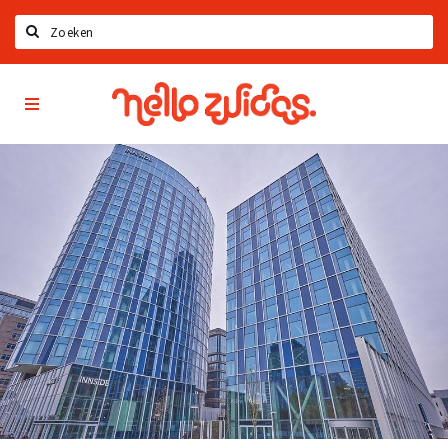
Search
Hello
Home
Zuidas
App
Latest news
Upcoming events
Zuidas Jobs
Offers & Deals
Restaurants
Bars
Hotels
Shops
Live