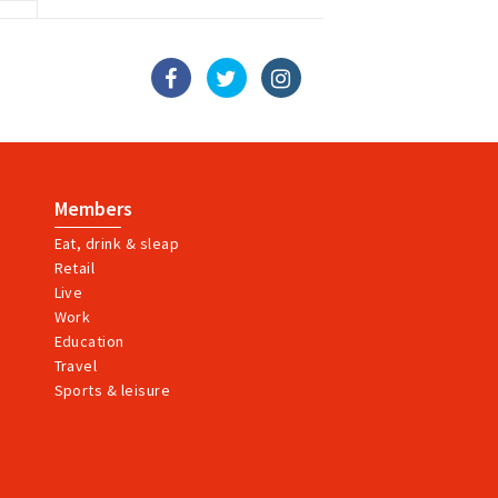
Members
Eat, drink & sleap
Retail
Live
Work
Education
Travel
Sports & leisure