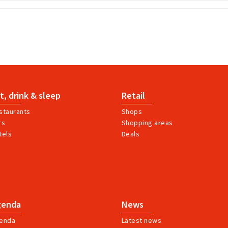
t, drink & sleep
Retail
staurants
Shops
rs
Shopping areas
tels
Deals
genda
News
enda
Latest news